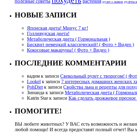
похудеть
полезные советы
растения
рулет с маком
рулеты 
НОВЫЕ ЗАПИСИ
Японская диета! Минус 7 кг!
Голливудская диета!
Метаболическая диета ( Гормональная )
Бисквит немецкий классический! ( Фото + Видео )
Кокосовые макаруны! ( Фото + Видео )
ПОСЛЕДНИЕ КОММЕНТАРИИ
вадим
к записи
Свекольный рулет с творогом! ( Фот
Lookel
к записи
7 интересных домашних женских х
PohDiet
к записи
Свойства льна и рецепты для поху
Зинаида
к записи
Метаболическая диета ( Гормональ
Katrin Star
к записи
Как сделать дрожжевое пресное 
ПОМОГИТЕ!
ВЫ любите животных? У ВАС есть возможность и желание 
любой помощи! И всегда предоставят полный отчет! Вы 