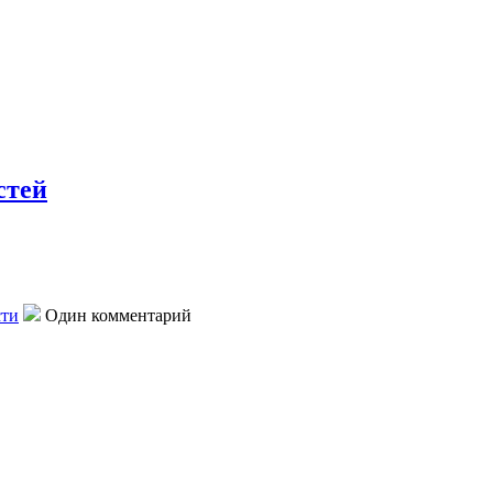
стей
сти
Один комментарий