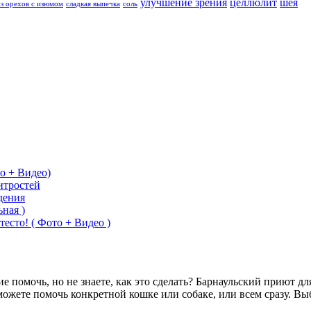
улучшение зрения
целлюлит
шея
из орехов с изюмом
сладкая выпечка
соль
о + Видео)
итростей
дения
ная )
тесто! ( Фото + Видео )
помочь, но не знаете, как это сделать? Барнаульский приют дл
можете помочь конкретной кошке или собаке, или всем сразу. 