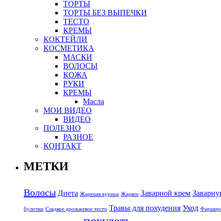
ТОРТЫ
ТОРТЫ БЕЗ ВЫПЕЧКИ
ТЕСТО
КРЕМЫ
КОКТЕЙЛИ
КОСМЕТИКА
МАСКИ
ВОЛОСЫ
КОЖА
РУКИ
КРЕМЫ
Масла
МОИ ВИДЕО
ВИДЕО
ПОЛЕЗНО
РАЗНОЕ
КОНТАКТ
МЕТКИ
Волосы
Диета
Заварной крем
Заварну
Жареная курица
Жаркое
Травы для похудения
Уход
булочки
Сладкое дрожжевое тесто
Фарширо