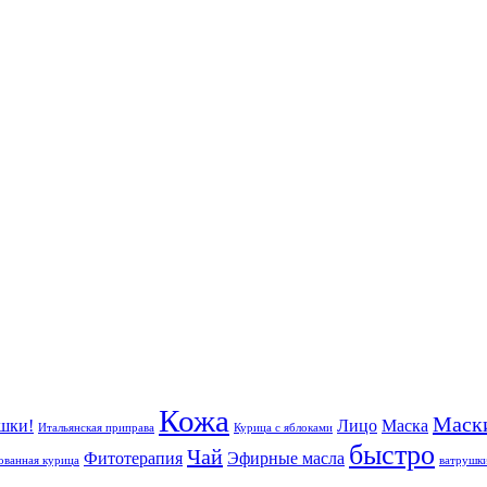
Кожа
Маск
шки!
Лицо
Маска
Итальянская приправа
Курица с яблоками
быстро
Чай
Фитотерапия
Эфирные масла
ванная курица
ватрушк