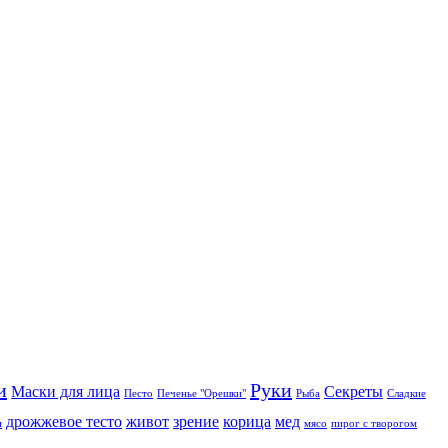
и
Руки
Маски для лица
Секреты
Песто
Печенье "Орешки"
Рыба
Сладкие
дрожжевое тесто
живот
зрение
корица
мед
и
мясо
пирог с творогом