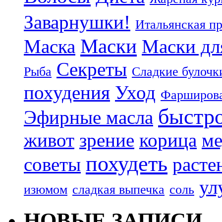
Заварнушки!
Итальянская п
Маски
Маска
Маски дл
Секреты
Рыба
Сладкие булочк
похудения
Уход
Фарширова
быстр
Эфирные масла
живот
зрение
корица
ме
похудеть
советы
расте
ул
изюмом
сладкая выпечка
соль
НОВЫЕ ЗАПИСИ