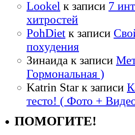
Lookel
к записи
7 ин
хитростей
PohDiet
к записи
Сво
похудения
Зинаида
к записи
Мет
Гормональная )
Katrin Star
к записи
К
тесто! ( Фото + Видео
ПОМОГИТЕ!