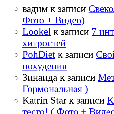
вадим
к записи
Свеко
Фото + Видео)
Lookel
к записи
7 ин
хитростей
PohDiet
к записи
Сво
похудения
Зинаида
к записи
Мет
Гормональная )
Katrin Star
к записи
К
тесто! ( Фото + Видео