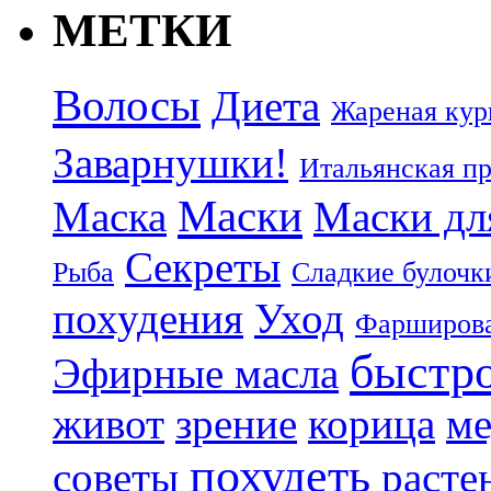
МЕТКИ
Волосы
Диета
Жареная кур
Заварнушки!
Итальянская п
Маски
Маска
Маски дл
Секреты
Рыба
Сладкие булочк
похудения
Уход
Фарширова
быстр
Эфирные масла
живот
зрение
корица
ме
похудеть
советы
расте