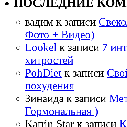
ПОСЛЕДНИЕ КО
вадим
к записи
Свеко
Фото + Видео)
Lookel
к записи
7 ин
хитростей
PohDiet
к записи
Сво
похудения
Зинаида
к записи
Мет
Гормональная )
Katrin Star
к записи
К