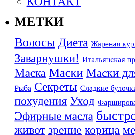
КОНТАКТ
МЕТКИ
Волосы
Диета
Жареная кур
Заварнушки!
Итальянская п
Маски
Маска
Маски дл
Секреты
Рыба
Сладкие булочк
похудения
Уход
Фарширова
быстр
Эфирные масла
живот
зрение
корица
ме