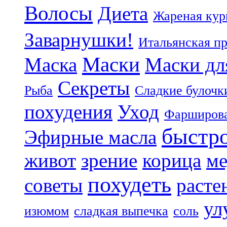
Волосы
Диета
Жареная кур
Заварнушки!
Итальянская п
Маски
Маска
Маски дл
Секреты
Рыба
Сладкие булочк
похудения
Уход
Фарширова
быстр
Эфирные масла
живот
зрение
корица
ме
похудеть
советы
расте
ул
изюмом
сладкая выпечка
соль