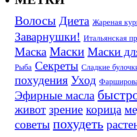
Волосы
Диета
Жареная кур
Заварнушки!
Итальянская п
Маски
Маска
Маски дл
Секреты
Рыба
Сладкие булочк
похудения
Уход
Фарширова
быстр
Эфирные масла
живот
зрение
корица
ме
похудеть
советы
расте