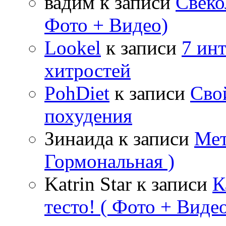
вадим
к записи
Свеко
Фото + Видео)
Lookel
к записи
7 ин
хитростей
PohDiet
к записи
Сво
похудения
Зинаида
к записи
Мет
Гормональная )
Katrin Star
к записи
К
тесто! ( Фото + Видео