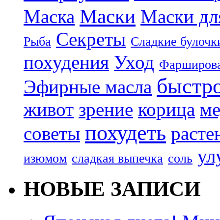
Маски
Маска
Маски дл
Секреты
Рыба
Сладкие булочк
похудения
Уход
Фарширова
быстр
Эфирные масла
живот
зрение
корица
ме
похудеть
советы
расте
ул
изюмом
сладкая выпечка
соль
НОВЫЕ ЗАПИСИ