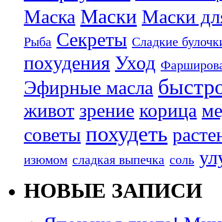
Маски
Маска
Маски дл
Секреты
Рыба
Сладкие булочк
похудения
Уход
Фарширова
быстр
Эфирные масла
живот
зрение
корица
ме
похудеть
советы
расте
ул
изюмом
сладкая выпечка
соль
НОВЫЕ ЗАПИСИ