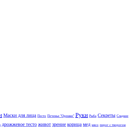
и
Руки
Маски для лица
Секреты
Песто
Печенье "Орешки"
Рыба
Сладкие
дрожжевое тесто
живот
зрение
корица
мед
и
мясо
пирог с творогом