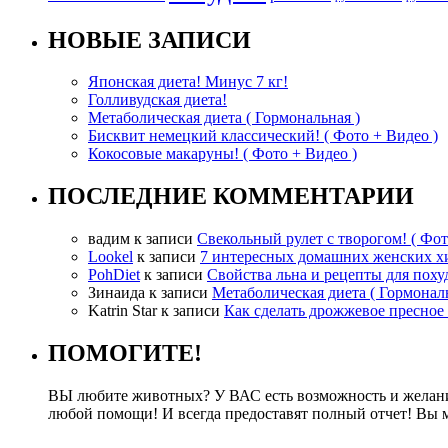
НОВЫЕ ЗАПИСИ
Японская диета! Минус 7 кг!
Голливудская диета!
Метаболическая диета ( Гормональная )
Бисквит немецкий классический! ( Фото + Видео )
Кокосовые макаруны! ( Фото + Видео )
ПОСЛЕДНИЕ КОММЕНТАРИИ
вадим
к записи
Свекольный рулет с творогом! ( Фот
Lookel
к записи
7 интересных домашних женских х
PohDiet
к записи
Свойства льна и рецепты для поху
Зинаида
к записи
Метаболическая диета ( Гормональ
Katrin Star
к записи
Как сделать дрожжевое пресное 
ПОМОГИТЕ!
ВЫ любите животных? У ВАС есть возможность и желание 
любой помощи! И всегда предоставят полный отчет! Вы 