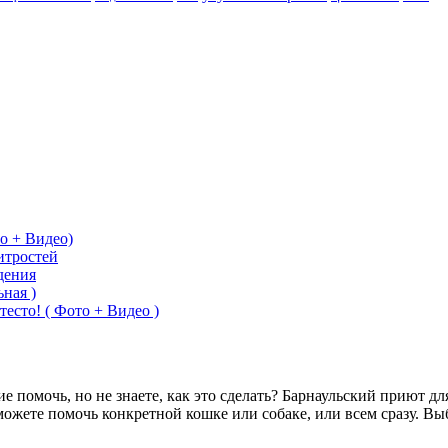
о + Видео)
итростей
дения
ная )
тесто! ( Фото + Видео )
помочь, но не знаете, как это сделать? Барнаульский приют дл
можете помочь конкретной кошке или собаке, или всем сразу. 