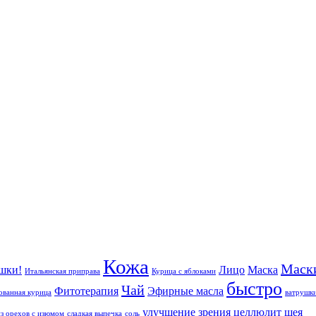
Кожа
Маск
шки!
Лицо
Маска
Итальянская приправа
Курица с яблоками
быстро
Чай
Фитотерапия
Эфирные масла
ванная курица
ватрушк
улучшение зрения
целлюлит
шея
из орехов с изюмом
сладкая выпечка
соль