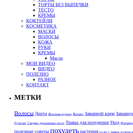
ТОРТЫ БЕЗ ВЫПЕЧКИ
ТЕСТО
КРЕМЫ
КОКТЕЙЛИ
КОСМЕТИКА
МАСКИ
ВОЛОСЫ
КОЖА
РУКИ
КРЕМЫ
Масла
МОИ ВИДЕО
ВИДЕО
ПОЛЕЗНО
РАЗНОЕ
КОНТАКТ
МЕТКИ
Волосы
Диета
Заварной крем
Заварну
Жареная курица
Жаркое
Травы для похудения
Уход
булочки
Сладкое дрожжевое тесто
Фарширо
похудеть
полезные советы
растения
рулет с маком
рулеты 