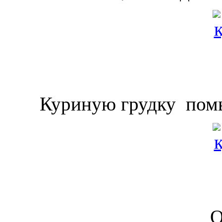
Куриную грудку помы
О