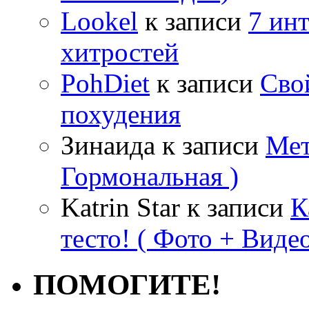
Lookel
к записи
7 ин
хитростей
PohDiet
к записи
Сво
похудения
Зинаида
к записи
Мет
Гормональная )
Katrin Star
к записи
К
тесто! ( Фото + Видео
ПОМОГИТЕ!