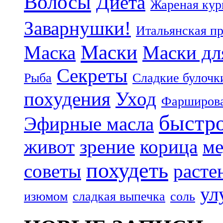
Волосы
Диета
Жареная кур
Заварнушки!
Итальянская п
Маски
Маска
Маски дл
Секреты
Рыба
Сладкие булочк
похудения
Уход
Фарширова
быстр
Эфирные масла
живот
зрение
корица
ме
похудеть
советы
расте
ул
изюмом
сладкая выпечка
соль