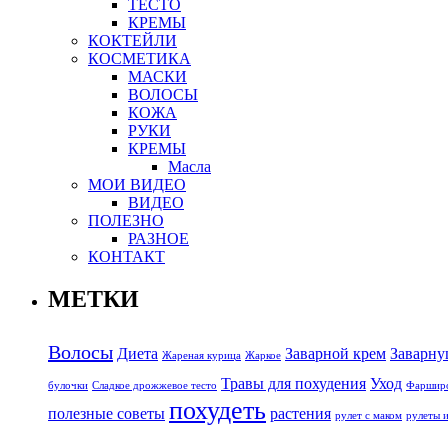
ТЕСТО
КРЕМЫ
КОКТЕЙЛИ
КОСМЕТИКА
МАСКИ
ВОЛОСЫ
КОЖА
РУКИ
КРЕМЫ
Масла
МОИ ВИДЕО
ВИДЕО
ПОЛЕЗНО
РАЗНОЕ
КОНТАКТ
МЕТКИ
Волосы
Диета
Заварной крем
Заварну
Жареная курица
Жаркое
Травы для похудения
Уход
булочки
Сладкое дрожжевое тесто
Фарширо
похудеть
полезные советы
растения
рулет с маком
рулеты 