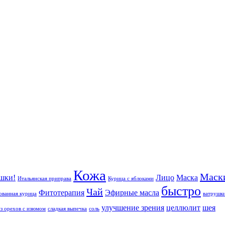
Кожа
Маск
шки!
Лицо
Маска
Итальянская приправа
Курица с яблоками
быстро
Чай
Фитотерапия
Эфирные масла
ванная курица
ватрушк
улучшение зрения
целлюлит
шея
из орехов с изюмом
сладкая выпечка
соль