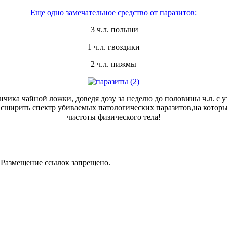
Еще одно замечательное средство от паразитов:
3 ч.л. полыни
1 ч.л. гвоздики
2 ч.л. пижмы
чика чайной ложки, доведя дозу за неделю до половины ч.л. с 
сширить спектр убиваемых патологических паразитов,на которы
чистоты физического тела!
 Размещение ссылок запрещено.