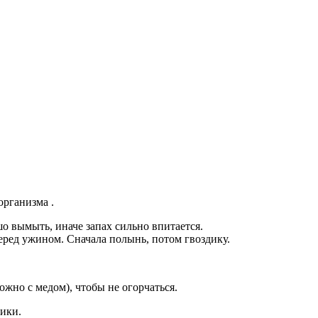
рганизма .
о вымыть, иначе запах сильно впитается.
перед ужином. Сначала полынь, потом гвоздику.
ожно с медом), чтобы не огорчаться.
дики.