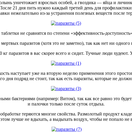
олынь уничтожает взрослых особей, а гвоздика — яйца и личинк
После 21 дня пить нужно каждый третий день для профилактики
равки нежелательно из-за устранения полезных веществ после те
аблетки не сравнятся по степени «эффективность-доступность» 
ертвых паразитов (хотя это не заметно), так как нет ни одного
о 10 кг паразитов в вас скорее всего и сидит. Тучные люди худе
ость наступает уже на вторую неделю применения этого простог
-го дня подряд не стоит, так как есть паразиты, которые не долж
езными бактериями (например: Витом), так как все равно это б
и палочки только после суток отдыха.
обработке теряются многие свойства. Размолотый продукт кладеш
этом лучше не вдыхать, а выдыхать воздух, чтобы не попало не