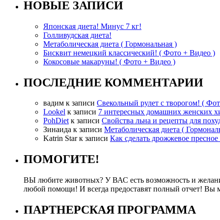
НОВЫЕ ЗАПИСИ
Японская диета! Минус 7 кг!
Голливудская диета!
Метаболическая диета ( Гормональная )
Бисквит немецкий классический! ( Фото + Видео )
Кокосовые макаруны! ( Фото + Видео )
ПОСЛЕДНИЕ КОММЕНТАРИИ
вадим
к записи
Свекольный рулет с творогом! ( Фот
Lookel
к записи
7 интересных домашних женских х
PohDiet
к записи
Свойства льна и рецепты для поху
Зинаида
к записи
Метаболическая диета ( Гормональ
Katrin Star
к записи
Как сделать дрожжевое пресное 
ПОМОГИТЕ!
ВЫ любите животных? У ВАС есть возможность и желание 
любой помощи! И всегда предоставят полный отчет! Вы 
ПАРТНЕРСКАЯ ПРОГРАММА