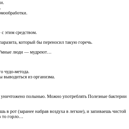
и.
.
рмообработки.
с этим средством.
 паразита, который бы переносил такую горечь.
ют. Умные люди — мудреют…
о чудо-метода.
ны выводиться из организма.
удет уничтожено полынью. Можно употреблять Полезные бактерии
ь в рот (заранее набрав воздуха в легкие), и запиваешь чистой
 в то горло…