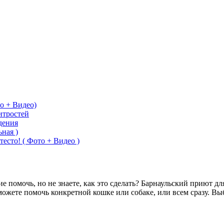
о + Видео)
итростей
дения
ная )
тесто! ( Фото + Видео )
помочь, но не знаете, как это сделать? Барнаульский приют дл
можете помочь конкретной кошке или собаке, или всем сразу. 