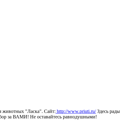
я животных "Ласка". Сайт:
http://www.priuti.ru/
Здесь рады
Выбор за ВАМИ! Не оставайтесь равнодушными!