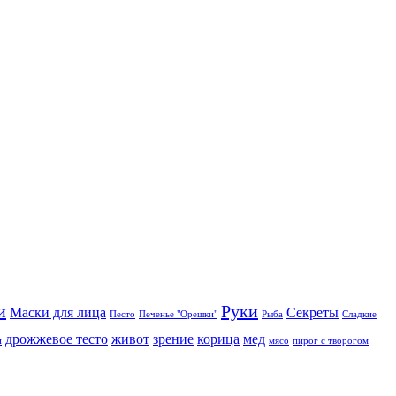
и
Руки
Маски для лица
Секреты
Песто
Печенье "Орешки"
Рыба
Сладкие
дрожжевое тесто
живот
зрение
корица
мед
и
мясо
пирог с творогом