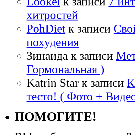
Lookel
к записи
7 ин
хитростей
PohDiet
к записи
Сво
похудения
Зинаида
к записи
Мет
Гормональная )
Katrin Star
к записи
К
тесто! ( Фото + Видео
ПОМОГИТЕ!