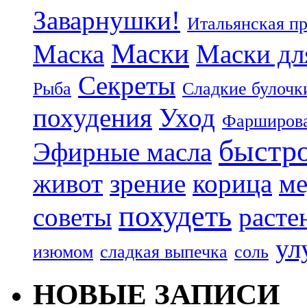
Заварнушки!
Итальянская п
Маски
Маска
Маски дл
Секреты
Рыба
Сладкие булочк
похудения
Уход
Фарширова
быстр
Эфирные масла
живот
зрение
корица
ме
похудеть
советы
расте
ул
изюмом
сладкая выпечка
соль
НОВЫЕ ЗАПИСИ