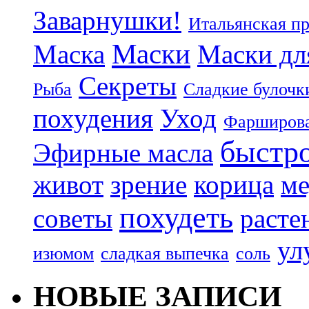
Заварнушки!
Итальянская п
Маски
Маска
Маски дл
Секреты
Рыба
Сладкие булочк
похудения
Уход
Фарширова
быстр
Эфирные масла
живот
зрение
корица
ме
похудеть
советы
расте
ул
изюмом
сладкая выпечка
соль
НОВЫЕ ЗАПИСИ