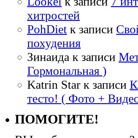
Lookel
к записи
7 ин
хитростей
PohDiet
к записи
Сво
похудения
Зинаида
к записи
Мет
Гормональная )
Katrin Star
к записи
К
тесто! ( Фото + Видео
ПОМОГИТЕ!