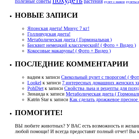
похудеть
полезные советы
растения
рулет с маком
рулеты 
НОВЫЕ ЗАПИСИ
Японская диета! Минус 7 кг!
Голливудская диета!
Метаболическая диета ( Гормональная )
Бисквит немецкий классический! ( Фото + Видео )
Кокосовые макаруны! ( Фото + Видео )
ПОСЛЕДНИЕ КОММЕНТАРИИ
вадим
к записи
Свекольный рулет с творогом! ( Фот
Lookel
к записи
7 интересных домашних женских х
PohDiet
к записи
Свойства льна и рецепты для поху
Зинаида
к записи
Метаболическая диета ( Гормональ
Katrin Star
к записи
Как сделать дрожжевое пресное 
ПОМОГИТЕ!
ВЫ любите животных? У ВАС есть возможность и желание 
любой помощи! И всегда предоставят полный отчет! Вы 