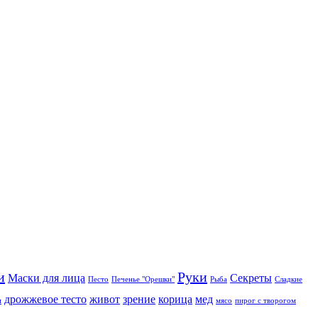
и
Руки
Маски для лица
Секреты
Песто
Печенье "Орешки"
Рыба
Сладкие
дрожжевое тесто
живот
зрение
корица
мед
и
мясо
пирог с творогом