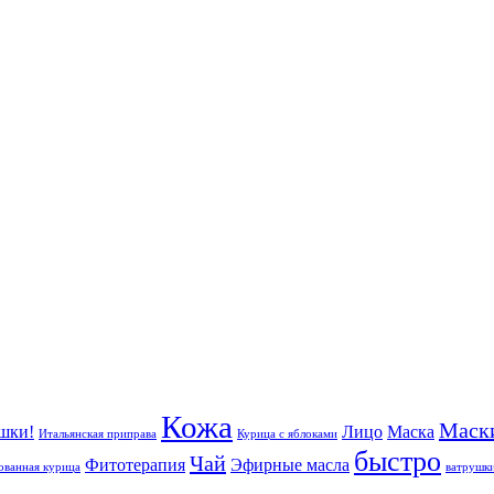
Кожа
Маск
шки!
Лицо
Маска
Итальянская приправа
Курица с яблоками
быстро
Чай
Фитотерапия
Эфирные масла
ванная курица
ватрушк