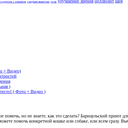
улучшение зрения
целлюлит
шея
из орехов с изюмом
сладкая выпечка
соль
о + Видео)
итростей
дения
ная )
тесто! ( Фото + Видео )
помочь, но не знаете, как это сделать? Барнаульский приют дл
можете помочь конкретной кошке или собаке, или всем сразу. 