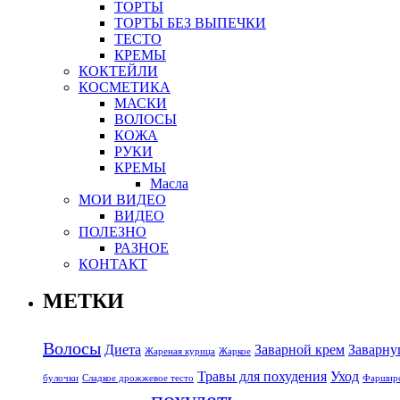
ТОРТЫ
ТОРТЫ БЕЗ ВЫПЕЧКИ
ТЕСТО
КРЕМЫ
КОКТЕЙЛИ
КОСМЕТИКА
МАСКИ
ВОЛОСЫ
КОЖА
РУКИ
КРЕМЫ
Масла
МОИ ВИДЕО
ВИДЕО
ПОЛЕЗНО
РАЗНОЕ
КОНТАКТ
МЕТКИ
Волосы
Диета
Заварной крем
Заварну
Жареная курица
Жаркое
Травы для похудения
Уход
булочки
Сладкое дрожжевое тесто
Фарширо